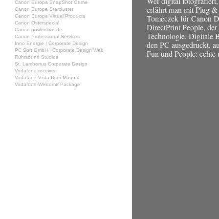
Wer digital fotografiert
Canon Europa SnapShot Game
erfährt man mit Plug & 
Canon Europa Starcluster
Canon Europa Virtual Products
Tomeczek für Canon De
Canon Osterspecial
DirectPrint People, der
Canon powershot.de
Technologie. Digitale 
Canon Professional Services
den PC ausgedruckt, au
Inno Energie | Corporate Design
PC Soft GmbH | Corporate Design Web
Fun und People: echte u
Ruhrsound Studios
St. Lambertus Corporate Design
Vodafone receiver
Vodafone Vista User Manual
Vodafone Welcome Package