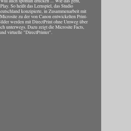
, will auch spontan drucken ... Wie das geht,
Play. So heißt das Lernspiel, das Studio
utschland konzipierte, in Zusammenarbeit mit
 Microsite zu der von Canon entwickelten Print-
Bilder werden mit DirectPrint ohne Umweg über
ch unterwegs. Dazu zeigt die Microsite Facts,
nd virtuelle "DirectPrinter".