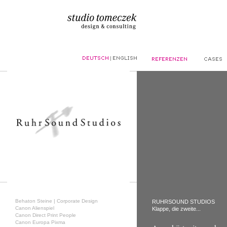
|
Behaton Steine | Corporate Design
RUHRSOUND STUDIOS
Canon Alienspiel
Klappe, die zweite...
Canon Direct Print People
Canon Europa Pixma