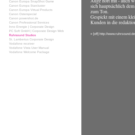
Auge hört mit - auch 
Canon Europa SnapShot Game
sich hauptsächlich dem
Canon Europa Starcluster
Canon Europa Virtual Products
zum Ton.
Canon Osterspecial
Gespickt mit einem kle
Canon powershot.de
Kunden in die redaktio
Canon Professional Services
Inno Energie | Corporate Design
PC Soft GmbH | Corporate Design Web
» [off] http://www.ruhrsound.de
Ruhrsound Studios
St. Lambertus Corporate Design
Vodafone receiver
Vodafone Vista User Manual
Vodafone Welcome Package