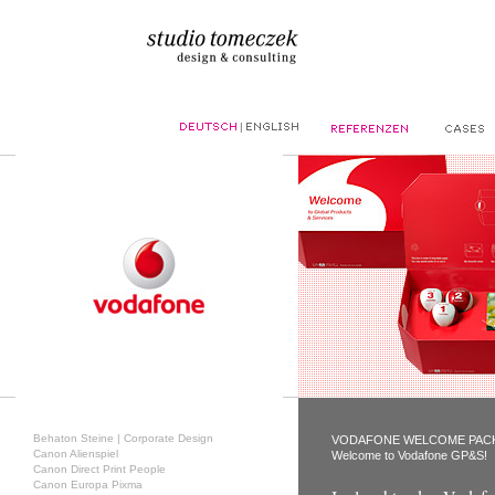
|
Behaton Steine | Corporate Design
VODAFONE WELCOME PAC
Canon Alienspiel
Welcome to Vodafone GP&S!
Canon Direct Print People
Canon Europa Pixma