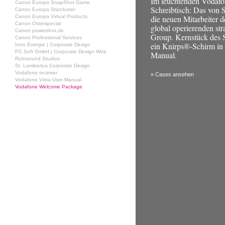
Im leuchtenden Vodafon
Canon Europa SnapShot Game
Schreibtisch: Das von 
Canon Europa Starcluster
Canon Europa Virtual Products
die neuen Mitarbeiter 
Canon Osterspecial
global operierenden s
Canon powershot.de
Group. Kernstück des S
Canon Professional Services
ein Knirps®-Schirm in 
Inno Energie | Corporate Design
PC Soft GmbH | Corporate Design Web
Manual.
Ruhrsound Studios
St. Lambertus Corporate Design
Vodafone receiver
» Cases ansehen
Vodafone Vista User Manual
Vodafone Welcome Package